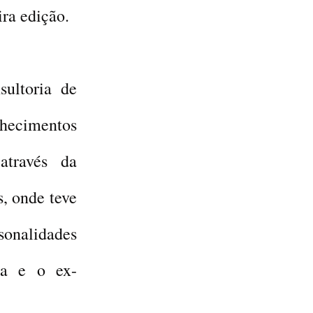
ra edição.
ultoria de
hecimentos
através da
s, onde teve
sonalidades
a e o ex-