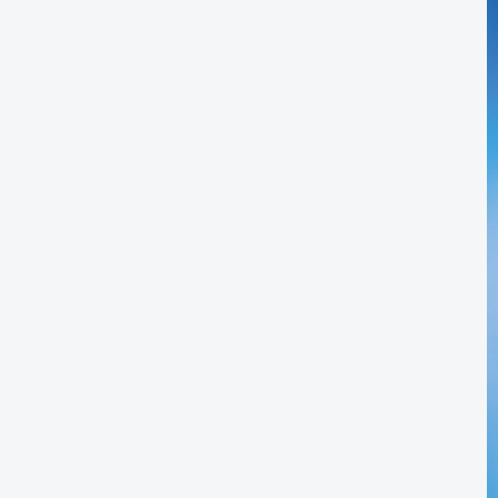
mento de
Produtos
izar os
das