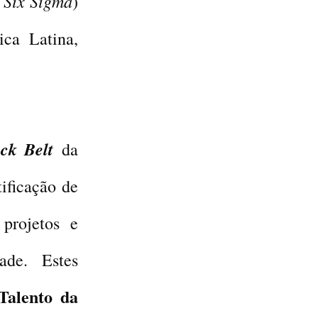
 Six Sigma
)
ica Latina,
ack Belt
da
ificação de
projetos e
ade. Estes
Talento da