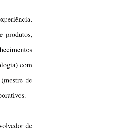
xperiência,
e produtos,
nhecimentos
ologia) com
 (mestre de
porativos.
volvedor de