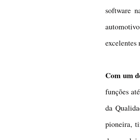
software n
automotivo
excelentes 
Com um des
funções até
da Qualid
pioneira, 