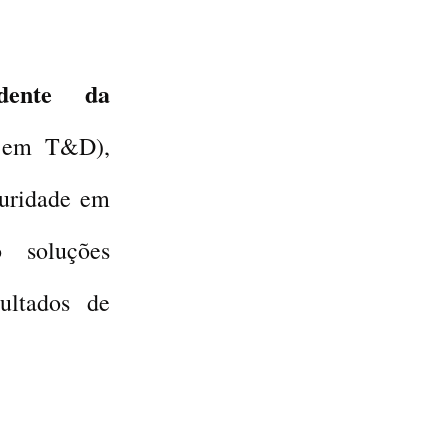
dente da
l em T&D),
turidade em
 soluções
ultados de