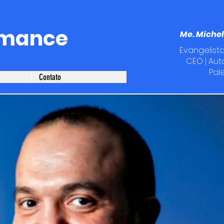
rmance
Me. Michel
Evangelista
CEO | Auto
Pal
Contato