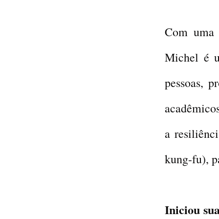
Com um
Michel é
pessoas, p
acadêmicos
a resiliên
kung-fu), p
Iniciou sua