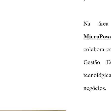
Na ár
MicroPow
colabora c
Gestão E
tecnológi
negócios.