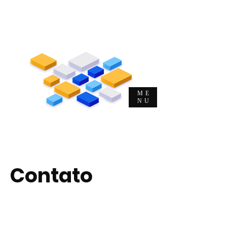
Me. Michel Musulin Soeltl
Evangelista de T&D e DHO | CEO |
Autor | Consultor | Palestrante
ME
NU
O
Evangelista
da
Alta
Performance
Contato