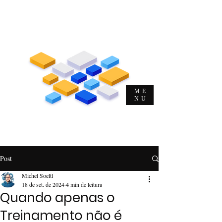
Me. Michel Musulin Soeltl
Evangelista de T&D e DHO | CEO |
Autor | Consultor | Palestrante
ME
NU
O
Evangelista
da
Alta
Performance
Post
Michel Soeltl
18 de set. de 2024
4 min de leitura
Quando apenas o
Treinamento não é