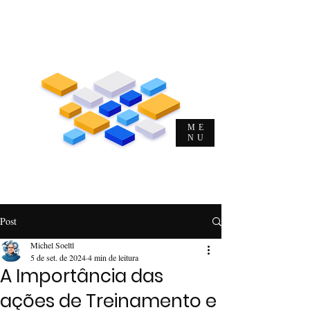
Me. Michel Musulin Soeltl
Evangelista de T&D e DHO | CEO |
Autor | Consultor | Palestrante
ME
NU
O
Evangelista
da
Alta
Performance
Post
Michel Soeltl
5 de set. de 2024
4 min de leitura
A Importância das
ações de Treinamento e