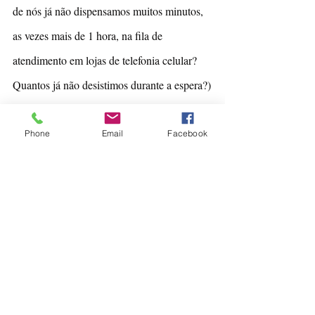
de nós já não dispensamos muitos minutos, 
as vezes mais de 1 hora, na fila de 
atendimento em lojas de telefonia celular? 
Quantos já não desistimos durante a espera?)
Então, vamos refletir: Adiantaria 
despendermos recursos financeiros para 
Phone
Email
Facebook
treinamento neste caso? Ou seria mais 
efetivo atuarmos em sistemas de informática 
para retirar estes obstáculos ao desempenho?
As repostas para as três perguntas acima nos 
levam à diferentes caminhos de ações. É 
muito importante termos mapeado o 
contexto correto da problematização, para 